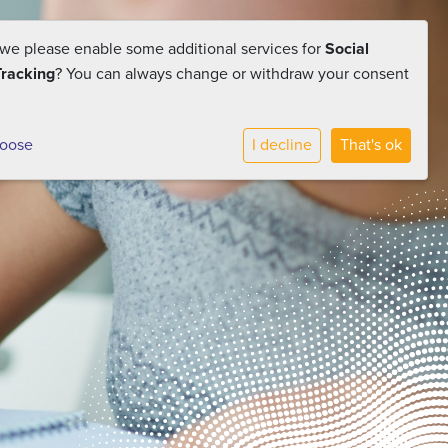
GMR
Vervangingspool
Contact
 we please enable some additional services for
Social
Tracking
? You can always change or withdraw your consent
 scholen
Voor medewerkers
Werken bij Conexus
hoose
I decline
That's ok