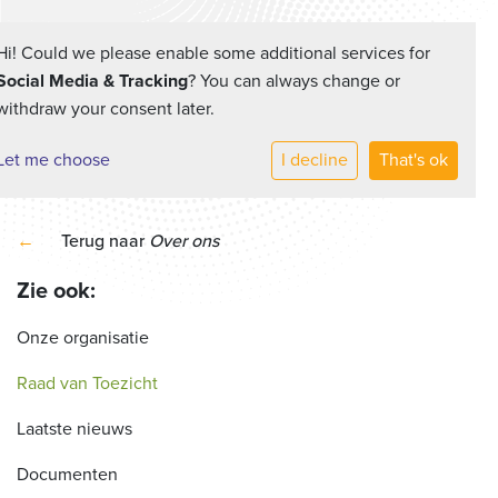
Hi! Could we please enable some additional services for
Social Media & Tracking
? You can always change or
withdraw your consent later.
Let me choose
I decline
That's ok
←
Terug naar
Over ons
Zie ook:
Onze organisatie
Raad van Toezicht
Laatste nieuws
Documenten