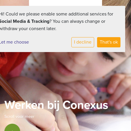
Hi! Could we please enable some additional services for
Social Media & Tracking
? You can always change or
withdraw your consent later.
Let me choose
I decline
That's ok
Werken bij Conexus
Scroll voor meer