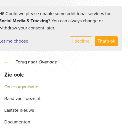
Hi! Could we please enable some additional services for
Social Media & Tracking
? You can always change or
withdraw your consent later.
Let me choose
I decline
That's ok
←
Terug naar
Over ons
Zie ook:
Onze organisatie
Raad van Toezicht
Laatste nieuws
Documenten