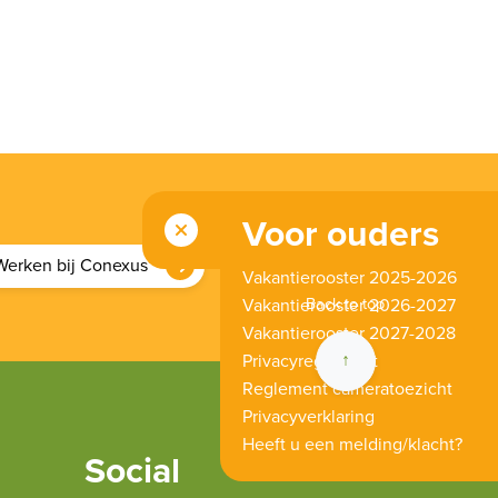
Voor ouders
Werken bij Conexus
Vakantierooster 2025-2026
Back to top
Vakantierooster 2026-2027
Vakantierooster 2027-2028
↑
Privacyreglement
Reglement cameratoezicht
Privacyverklaring
Heeft u een melding/klacht?
Social