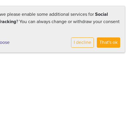
GMR
Vervangingspool
Contact
 we please enable some additional services for
Social
Tracking
? You can always change or withdraw your consent
 scholen
Voor medewerkers
Werken bij Conexus
hoose
I decline
That's ok