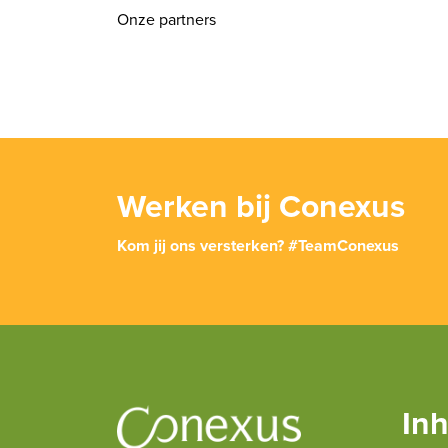
Onze partners
Werken bij Conexus
Kom jij ons versterken? #TeamConexus
In