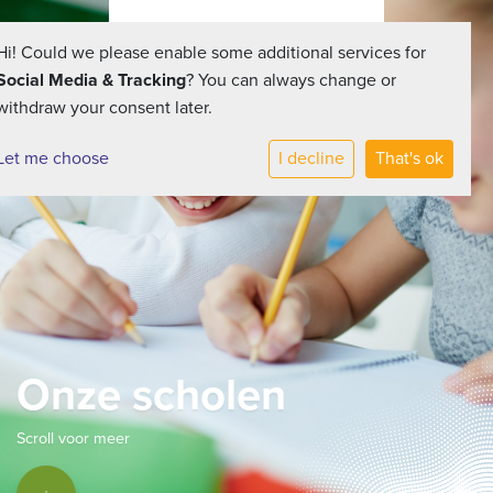
Hi! Could we please enable some additional services for
Social Media & Tracking
? You can always change or
withdraw your consent later.
Let me choose
I decline
That's ok
Onze scholen
Scroll voor meer