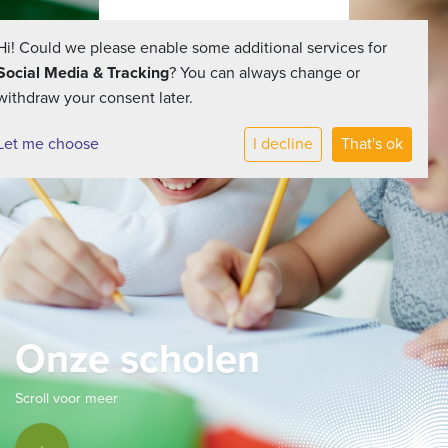
Hi! Could we please enable some additional services for
Social Media & Tracking
? You can always change or
withdraw your consent later.
Let me choose
I decline
That's ok
Onze scholen
Scroll voor meer