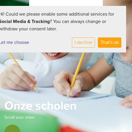
Hi! Could we please enable some additional services for
Social Media & Tracking
? You can always change or
withdraw your consent later.
Let me choose
I decline
That's ok
Onze scholen
Scroll voor meer